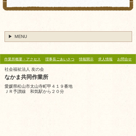
MENU
作業所概要・アクセス
理事長ごあいさつ
情報開示
求人情報
お問合せ
社会福祉法人 友の会
なかま共同作業所
愛媛県松山市太山寺町甲４１９番地
ＪＲ予讃線 和気駅から
２０分