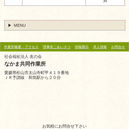
員
MENU
作業所概要・アクセス
理事長ごあいさつ
情報開示
求人情報
お問合せ
社会福祉法人 友の会
なかま共同作業所
愛媛県松山市太山寺町甲４１９番地
ＪＲ予讃線 和気駅から
２０分
お気軽にお問合せ下さい