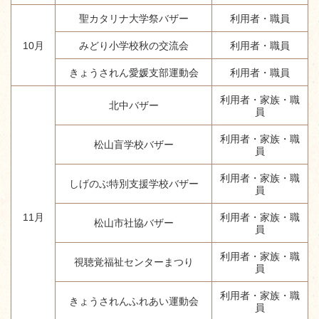
聖カタリナ大学祭バザー
利用者・職員
10月
みどり小学校秋の交流会
利用者・職員
きょうされん愛媛支部運動会
利用者・職員
利用者・家族・職
北中バザー
員
利用者・家族・職
松山盲学校バザー
員
利用者・家族・職
しげのぶ特別支援学校バザー
員
11月
利用者・家族・職
松山市社協バザー
員
利用者・家族・職
視聴覚福祉センターまつり
員
利用者・家族・職
きょうされんふれあい運動会
員