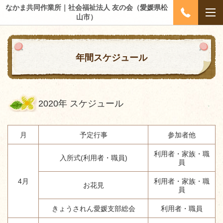
なかま共同作業所｜社会福祉法人 友の会（愛媛県松
山市）
年間スケジュール
2020年 スケジュール
月
予定行事
参加者他
利用者・家族・職
入所式(利用者・職員)
員
4月
利用者・家族・職
お花見
員
きょうされん愛媛支部総会
利用者・職員