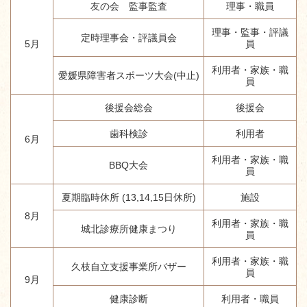
友の会 監事監査
理事・職員
理事・監事・評議
定時理事会・評議員会
5月
員
利用者・家族・職
愛媛県障害者スポーツ大会(中止)
員
後援会総会
後援会
歯科検診
利用者
6月
利用者・家族・職
BBQ大会
員
夏期臨時休所 (13,14,15日休所)
施設
8月
利用者・家族・職
城北診療所健康まつり
員
利用者・家族・職
久枝自立支援事業所バザー
員
9月
健康診断
利用者・職員