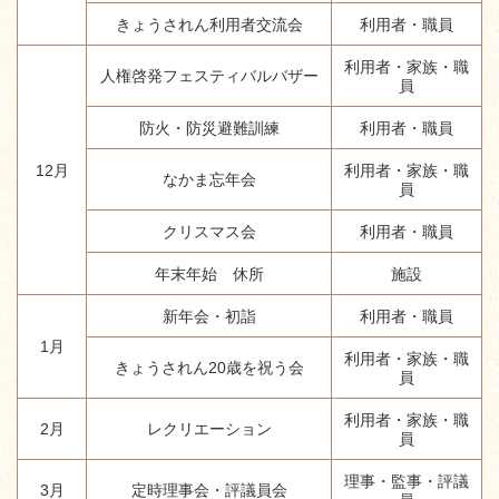
きょうされん利用者交流会
利用者・職員
利用者・家族・職
人権啓発フェスティバルバザー
員
防火・防災避難訓練
利用者・職員
12月
利用者・家族・職
なかま忘年会
員
クリスマス会
利用者・職員
年末年始 休所
施設
新年会・初詣
利用者・職員
1月
利用者・家族・職
きょうされん20歳を祝う会
員
利用者・家族・職
2月
レクリエーション
員
理事・監事・評議
3月
定時理事会・評議員会