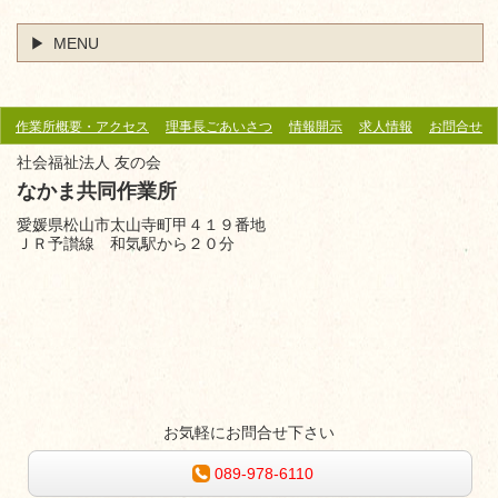
MENU
作業所概要・アクセス
理事長ごあいさつ
情報開示
求人情報
お問合せ
社会福祉法人 友の会
なかま共同作業所
愛媛県松山市太山寺町甲４１９番地
ＪＲ予讃線 和気駅から
２０分
お気軽にお問合せ下さい
089-978-6110