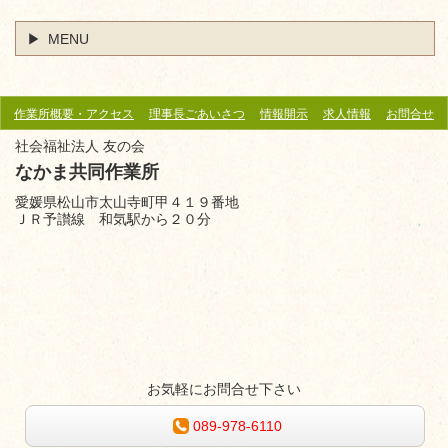
MENU
作業所概要・アクセス
理事長ごあいさつ
情報開示
求人情報
お問合せ
社会福祉法人 友の会
なかま共同作業所
愛媛県松山市太山寺町甲４１９番地
ＪＲ予讃線 和気駅から
２０分
お気軽にお問合せ下さい
089-978-6110