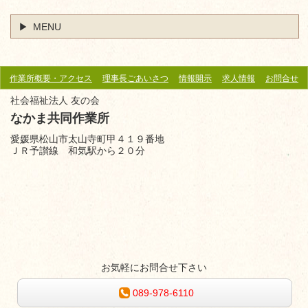
MENU
作業所概要・アクセス
理事長ごあいさつ
情報開示
求人情報
お問合せ
社会福祉法人 友の会
なかま共同作業所
愛媛県松山市太山寺町甲４１９番地
ＪＲ予讃線 和気駅から
２０分
お気軽にお問合せ下さい
089-978-6110