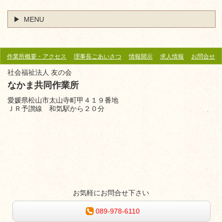
MENU
作業所概要・アクセス
理事長ごあいさつ
情報開示
求人情報
お問合せ
社会福祉法人 友の会
なかま共同作業所
愛媛県松山市太山寺町甲４１９番地
ＪＲ予讃線 和気駅から
２０分
お気軽にお問合せ下さい
089-978-6110