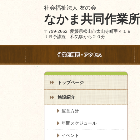
社会福祉法人 友の会
なかま共同作業所
〒799-2662 愛媛県松山市太山寺町甲４１９
ＪＲ予讃線 和気駅から２０分
作業所概要・アクセス
トップページ
施設紹介
運営方針
年間スケジュール
イベント